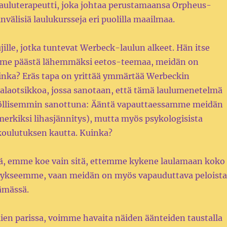
 lauluterapeutti, joka johtaa perustamaansa Orpheus-
välisiä laulukursseja eri puolilla maailmaa.
ujille, jotka tuntevat Werbeck-laulun alkeet. Hän itse
amme päästä lähemmäksi eetos-teemaa, meidän on
inka? Eräs tapa on yrittää ymmärtää Werbeckin
 alaotsikkoa, jossa sanotaan, että tämä laulumenetelmä
nnöllisemmin sanottuna: Ääntä vapauttaessamme meidän
imerkiksi lihasjännitys), mutta myös psykologisista
 koulutuksen kautta. Kuinka?
tä, emme koe vain sitä, ettemme kykene laulamaan koko
tykseemme, vaan meidän on myös vapauduttava peloista
lämässä.
en parissa, voimme havaita näiden äänteiden taustalla