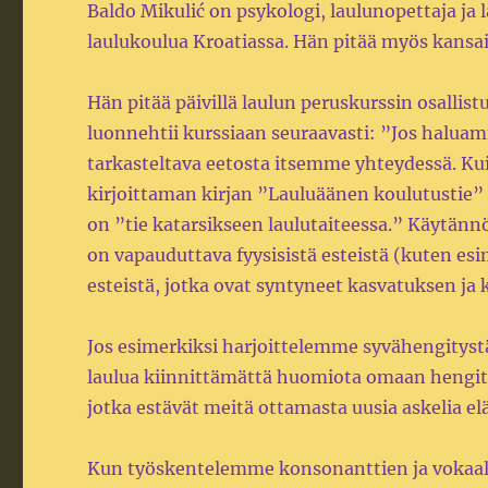
Baldo Mikulić on psykologi, laulunopettaja ja
laulukoulua Kroatiassa. Hän pitää myös kansain
Hän pitää päivillä laulun peruskurssin osallist
luonnehtii kurssiaan seuraavasti: ”Jos halu
tarkasteltava eetosta itsemme yhteydessä. Ku
kirjoittaman kirjan ”Lauluäänen koulutustie”
on ”tie katarsikseen laulutaiteessa.” Käytä
on vapauduttava fyysisistä esteistä (kuten es
esteistä, jotka ovat syntyneet kasvatuksen ja
Jos esimerkiksi harjoittelemme syvähengitys
laulua kiinnittämättä huomiota omaan hengi
jotka estävät meitä ottamasta uusia askelia e
Kun työskentelemme konsonanttien ja vokaali