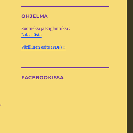
OHJELMA
Suomeksi ja Englanniksi :
Lataa tästä
Värillinen esite (PDF) »
FACEBOOKISSA
,