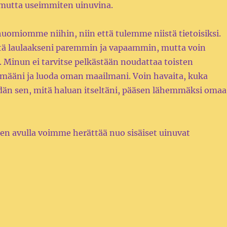
 mutta useimmiten uinuvina.
huomiomme niihin, niin että tulemme niistä tietoisiksi.
iitä laulaakseni paremmin ja vapaammin, mutta voin
 Minun ei tarvitse pelkästään noudattaa toisten
lämääni ja luoda oman maailmani. Voin havaita, kuka
ydän sen, mitä haluan itseltäni, pääsen lähemmäksi omaa
den avulla voimme herättää nuo sisäiset uinuvat